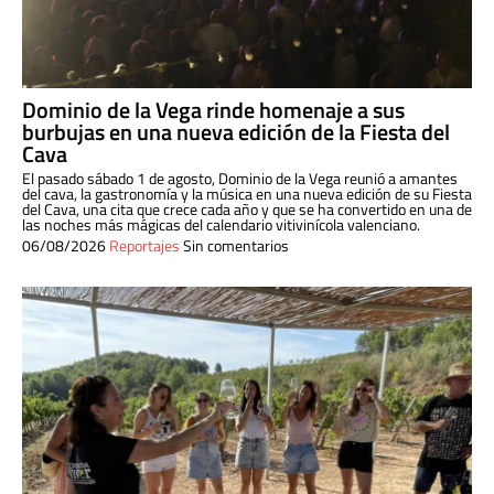
Dominio de la Vega rinde homenaje a sus
burbujas en una nueva edición de la Fiesta del
Cava
El pasado sábado 1 de agosto, Dominio de la Vega reunió a amantes
del cava, la gastronomía y la música en una nueva edición de su Fiesta
del Cava, una cita que crece cada año y que se ha convertido en una de
las noches más mágicas del calendario vitivinícola valenciano.
06/08/2026
Reportajes
Sin comentarios