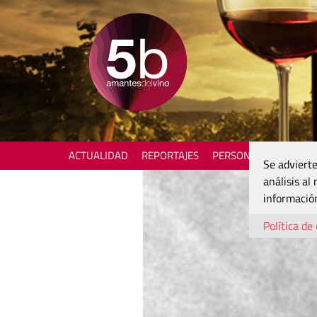
ACTUALIDAD
REPORTAJES
PERSONAJES
ENOTU
Se advierte
análisis al
información
Política de