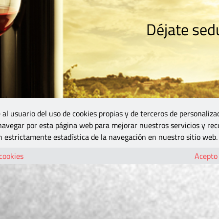
Déjate sedu
RISMO
ZONA DO
VINOS Y MÁS
GASTRONOMÍA
BLOGS
5B
 al usuario del uso de cookies propias y de terceros de personaliza
 navegar por esta página web para mejorar nuestros servicios y rec
 estrictamente estadística de la navegación en nuestro sitio web.
 cookies
Acepto