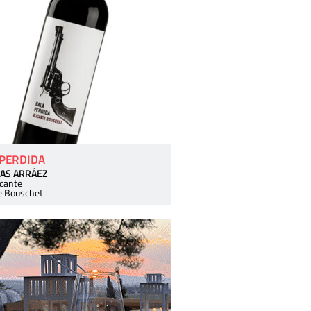
 PERDIDA
AS ARRÁEZ
icante
e Bouschet