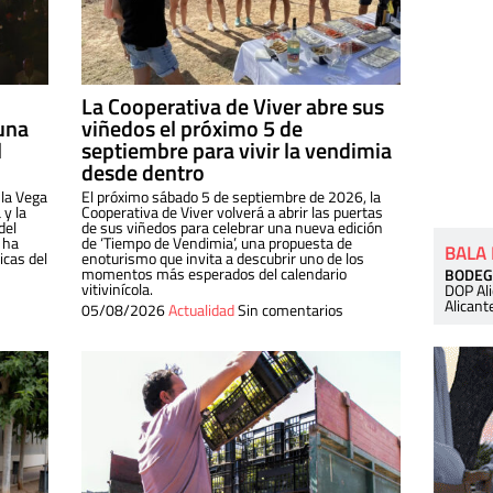
La Cooperativa de Viver abre sus
una
viñedos el próximo 5 de
l
septiembre para vivir la vendimia
desde dentro
 la Vega
El próximo sábado 5 de septiembre de 2026, la
 y la
Cooperativa de Viver volverá a abrir las puertas
del
de sus viñedos para celebrar una nueva edición
 ha
de ‘Tiempo de Vendimia’, una propuesta de
BALA
cas del
enoturismo que invita a descubrir uno de los
momentos más esperados del calendario
BODEG
vitivinícola.
DOP Al
Alicant
05/08/2026
Actualidad
Sin comentarios