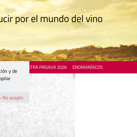
cir por el mundo del vino
 EVENTS
MOSTRA PROAVA 2026
ENOMANÍACOS
ción y de
opilar
·
No acepto