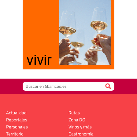
Actualidad
Rutas
Reportajes
Zona DO
Personajes
Vinos y más
Territorio
Gastronomía