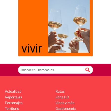
Actualidad
Rutas
Reportajes
Zona DO
Personajes
Vinos y más
Territorio
Gastronomía