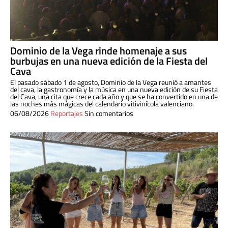
Dominio de la Vega rinde homenaje a sus
burbujas en una nueva edición de la Fiesta del
Cava
El pasado sábado 1 de agosto, Dominio de la Vega reunió a amantes
del cava, la gastronomía y la música en una nueva edición de su Fiesta
del Cava, una cita que crece cada año y que se ha convertido en una de
las noches más mágicas del calendario vitivinícola valenciano.
06/08/2026
Reportajes
Sin comentarios