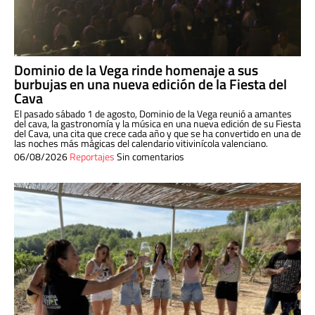
Dominio de la Vega rinde homenaje a sus
burbujas en una nueva edición de la Fiesta del
Cava
El pasado sábado 1 de agosto, Dominio de la Vega reunió a amantes
del cava, la gastronomía y la música en una nueva edición de su Fiesta
del Cava, una cita que crece cada año y que se ha convertido en una de
las noches más mágicas del calendario vitivinícola valenciano.
06/08/2026
Reportajes
Sin comentarios