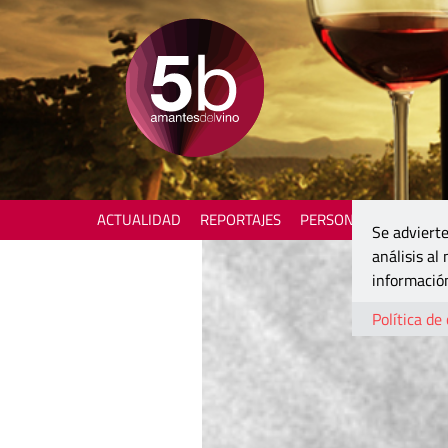
ACTUALIDAD
REPORTAJES
PERSONAJES
ENOTU
Se advierte
análisis al
información
Política de