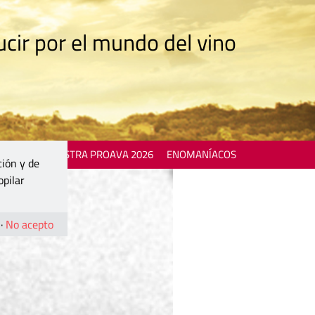
cir por el mundo del vino
 EVENTS
MOSTRA PROAVA 2026
ENOMANÍACOS
ción y de
opilar
·
No acepto