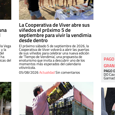
La Cooperativa de Viver abre sus
una
viñedos el próximo 5 de
l
septiembre para vivir la vendimia
desde dentro
 la Vega
El próximo sábado 5 de septiembre de 2026, la
 y la
Cooperativa de Viver volverá a abrir las puertas
del
de sus viñedos para celebrar una nueva edición
 ha
de ‘Tiempo de Vendimia’, una propuesta de
PAGO
cas del
enoturismo que invita a descubrir uno de los
momentos más esperados del calendario
GRAN
vitivinícola.
PAGO 
05/08/2026
Actualidad
Sin comentarios
DO Cav
Garnac