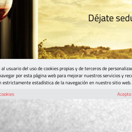
Déjate sedu
RISMO
ZONA DO
VINOS Y MÁS
GASTRONOMÍA
BLOGS
5B
 al usuario del uso de cookies propias y de terceros de personaliza
 navegar por esta página web para mejorar nuestros servicios y rec
 estrictamente estadística de la navegación en nuestro sitio web.
 cookies
Acepto