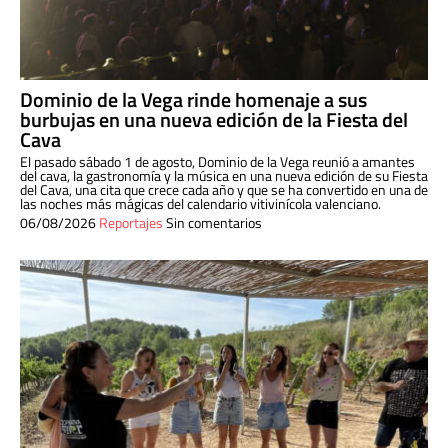
Dominio de la Vega rinde homenaje a sus
burbujas en una nueva edición de la Fiesta del
Cava
El pasado sábado 1 de agosto, Dominio de la Vega reunió a amantes
del cava, la gastronomía y la música en una nueva edición de su Fiesta
del Cava, una cita que crece cada año y que se ha convertido en una de
las noches más mágicas del calendario vitivinícola valenciano.
06/08/2026
Reportajes
Sin comentarios