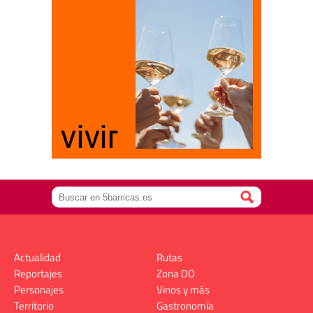
Actualidad
Rutas
Reportajes
Zona DO
Personajes
Vinos y más
Territorio
Gastronomía