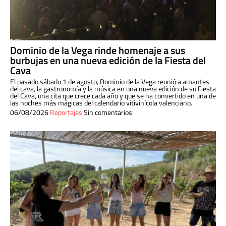
Dominio de la Vega rinde homenaje a sus
burbujas en una nueva edición de la Fiesta del
Cava
El pasado sábado 1 de agosto, Dominio de la Vega reunió a amantes
del cava, la gastronomía y la música en una nueva edición de su Fiesta
del Cava, una cita que crece cada año y que se ha convertido en una de
las noches más mágicas del calendario vitivinícola valenciano.
06/08/2026
Reportajes
Sin comentarios