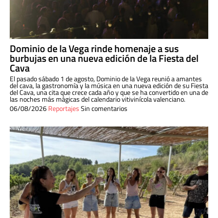
Dominio de la Vega rinde homenaje a sus
burbujas en una nueva edición de la Fiesta del
Cava
El pasado sábado 1 de agosto, Dominio de la Vega reunió a amantes
del cava, la gastronomía y la música en una nueva edición de su Fiesta
del Cava, una cita que crece cada año y que se ha convertido en una de
las noches más mágicas del calendario vitivinícola valenciano.
06/08/2026
Reportajes
Sin comentarios