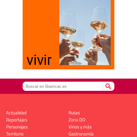
Actualidad
Rutas
Reportajes
Zona DO
Personajes
Vinos y más
Territorio
Gastronomía