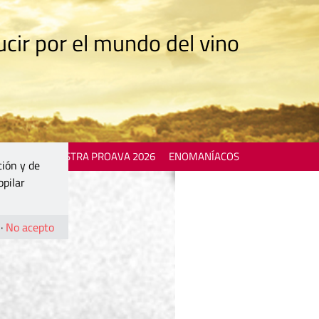
cir por el mundo del vino
 EVENTS
MOSTRA PROAVA 2026
ENOMANÍACOS
ción y de
opilar
·
No acepto