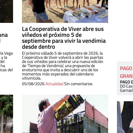
La Cooperativa de Viver abre sus
una
viñedos el próximo 5 de
l
septiembre para vivir la vendimia
desde dentro
 la Vega
El próximo sábado 5 de septiembre de 2026, la
 y la
Cooperativa de Viver volverá a abrir las puertas
del
de sus viñedos para celebrar una nueva edición
 ha
de ‘Tiempo de Vendimia’, una propuesta de
PAGO
cas del
enoturismo que invita a descubrir uno de los
momentos más esperados del calendario
GRAN
vitivinícola.
PAGO 
05/08/2026
Actualidad
Sin comentarios
DO Cav
Garnac