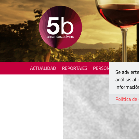
ACTUALIDAD
REPORTAJES
PERSONAJES
ENOTU
Se advierte
análisis al
información
Política de