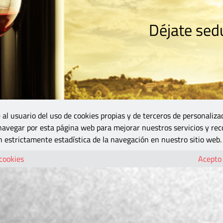
Déjate sedu
RISMO
ZONA DO
VINOS Y MÁS
GASTRONOMÍA
BLOGS
5B
 al usuario del uso de cookies propias y de terceros de personaliza
 navegar por esta página web para mejorar nuestros servicios y rec
 estrictamente estadística de la navegación en nuestro sitio web.
 cookies
Acepto