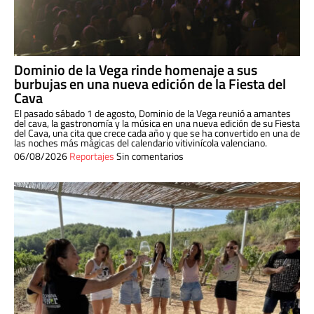
Dominio de la Vega rinde homenaje a sus
burbujas en una nueva edición de la Fiesta del
Cava
El pasado sábado 1 de agosto, Dominio de la Vega reunió a amantes
del cava, la gastronomía y la música en una nueva edición de su Fiesta
del Cava, una cita que crece cada año y que se ha convertido en una de
las noches más mágicas del calendario vitivinícola valenciano.
06/08/2026
Reportajes
Sin comentarios