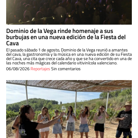
Dominio de la Vega rinde homenaje a sus
burbujas en una nueva edición de la Fiesta del
Cava
El pasado sábado 1 de agosto, Dominio de la Vega reunió a amantes
del cava, la gastronomía y la música en una nueva edición de su Fiesta
del Cava, una cita que crece cada año y que se ha convertido en una de
las noches más mágicas del calendario vitivinícola valenciano.
06/08/2026
Reportajes
Sin comentarios