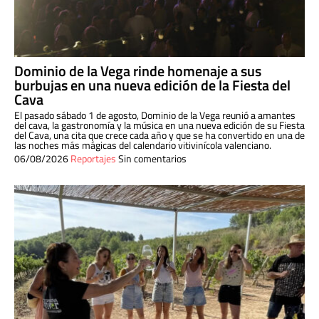
Dominio de la Vega rinde homenaje a sus
burbujas en una nueva edición de la Fiesta del
Cava
El pasado sábado 1 de agosto, Dominio de la Vega reunió a amantes
del cava, la gastronomía y la música en una nueva edición de su Fiesta
del Cava, una cita que crece cada año y que se ha convertido en una de
las noches más mágicas del calendario vitivinícola valenciano.
06/08/2026
Reportajes
Sin comentarios