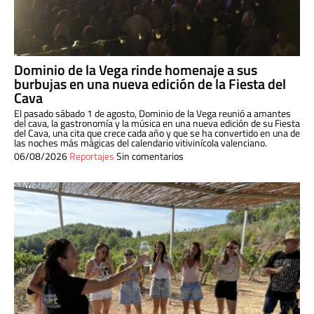
Dominio de la Vega rinde homenaje a sus
burbujas en una nueva edición de la Fiesta del
Cava
El pasado sábado 1 de agosto, Dominio de la Vega reunió a amantes
del cava, la gastronomía y la música en una nueva edición de su Fiesta
del Cava, una cita que crece cada año y que se ha convertido en una de
las noches más mágicas del calendario vitivinícola valenciano.
06/08/2026
Reportajes
Sin comentarios