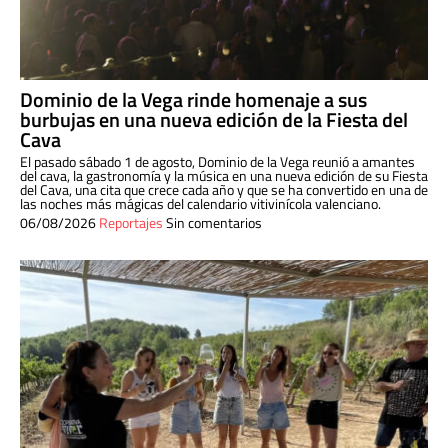
Dominio de la Vega rinde homenaje a sus
burbujas en una nueva edición de la Fiesta del
Cava
El pasado sábado 1 de agosto, Dominio de la Vega reunió a amantes
del cava, la gastronomía y la música en una nueva edición de su Fiesta
del Cava, una cita que crece cada año y que se ha convertido en una de
las noches más mágicas del calendario vitivinícola valenciano.
06/08/2026
Reportajes
Sin comentarios