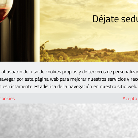
Déjate sedu
RISMO
ZONA DO
VINOS Y MÁS
GASTRONOMÍA
BLOGS
5B
 al usuario del uso de cookies propias y de terceros de personaliza
 navegar por esta página web para mejorar nuestros servicios y rec
 estrictamente estadística de la navegación en nuestro sitio web.
 cookies
Acepto