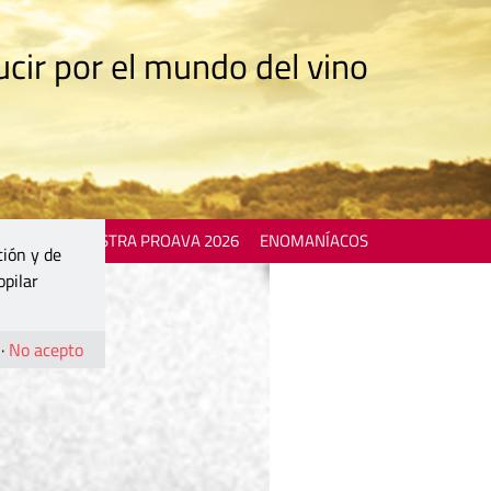
cir por el mundo del vino
 EVENTS
MOSTRA PROAVA 2026
ENOMANÍACOS
ción y de
opilar
·
No acepto