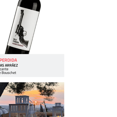
 PERDIDA
AS ARRÁEZ
icante
e Bouschet