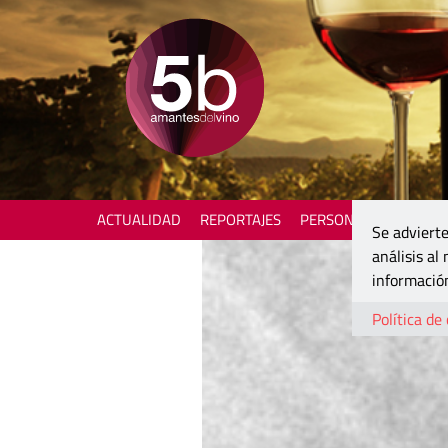
ACTUALIDAD
REPORTAJES
PERSONAJES
ENOTU
Se advierte
análisis al
información
Política de