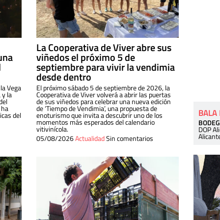
La Cooperativa de Viver abre sus
una
viñedos el próximo 5 de
l
septiembre para vivir la vendimia
desde dentro
 la Vega
El próximo sábado 5 de septiembre de 2026, la
 y la
Cooperativa de Viver volverá a abrir las puertas
del
de sus viñedos para celebrar una nueva edición
 ha
de ‘Tiempo de Vendimia’, una propuesta de
BALA
cas del
enoturismo que invita a descubrir uno de los
momentos más esperados del calendario
BODEG
vitivinícola.
DOP Al
Alicant
05/08/2026
Actualidad
Sin comentarios