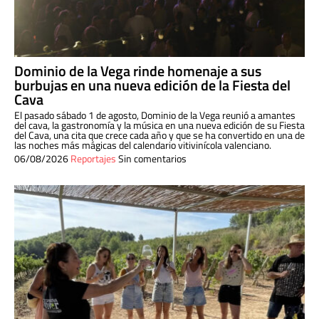
Dominio de la Vega rinde homenaje a sus
burbujas en una nueva edición de la Fiesta del
Cava
El pasado sábado 1 de agosto, Dominio de la Vega reunió a amantes
del cava, la gastronomía y la música en una nueva edición de su Fiesta
del Cava, una cita que crece cada año y que se ha convertido en una de
las noches más mágicas del calendario vitivinícola valenciano.
06/08/2026
Reportajes
Sin comentarios