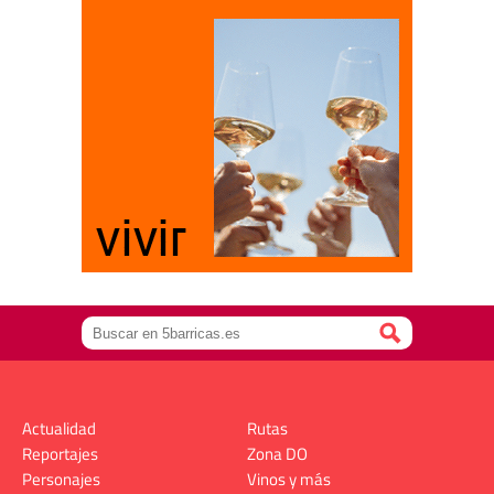
Actualidad
Rutas
Reportajes
Zona DO
Personajes
Vinos y más