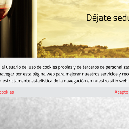
Déjate sedu
RISMO
ZONA DO
VINOS Y MÁS
GASTRONOMÍA
BLOGS
5B
 al usuario del uso de cookies propias y de terceros de personaliza
 navegar por esta página web para mejorar nuestros servicios y rec
 estrictamente estadística de la navegación en nuestro sitio web.
 cookies
Acepto