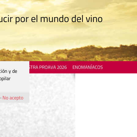
cir por el mundo del vino
 EVENTS
MOSTRA PROAVA 2026
ENOMANÍACOS
ción y de
opilar
·
No acepto