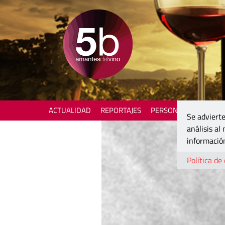
ACTUALIDAD
REPORTAJES
PERSONAJES
ENOTU
Se advierte
análisis al
información
Política de