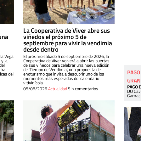
La Cooperativa de Viver abre sus
una
viñedos el próximo 5 de
l
septiembre para vivir la vendimia
desde dentro
 la Vega
El próximo sábado 5 de septiembre de 2026, la
 y la
Cooperativa de Viver volverá a abrir las puertas
del
de sus viñedos para celebrar una nueva edición
 ha
de ‘Tiempo de Vendimia’, una propuesta de
PAGO
cas del
enoturismo que invita a descubrir uno de los
momentos más esperados del calendario
GRAN
vitivinícola.
PAGO 
05/08/2026
Actualidad
Sin comentarios
DO Cav
Garnac