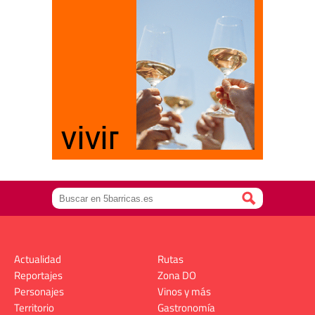
Actualidad
Rutas
Reportajes
Zona DO
Personajes
Vinos y más
Territorio
Gastronomía