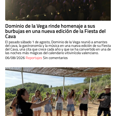
Dominio de la Vega rinde homenaje a sus
burbujas en una nueva edición de la Fiesta del
Cava
El pasado sábado 1 de agosto, Dominio de la Vega reunió a amantes
del cava, la gastronomía y la música en una nueva edición de su Fiesta
del Cava, una cita que crece cada año y que se ha convertido en una de
las noches más mágicas del calendario vitivinícola valenciano.
06/08/2026
Reportajes
Sin comentarios