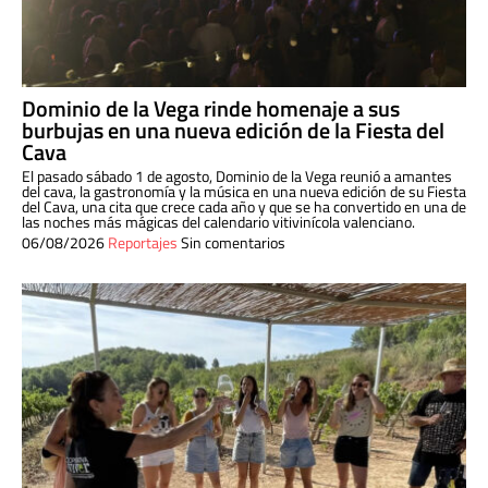
Dominio de la Vega rinde homenaje a sus
burbujas en una nueva edición de la Fiesta del
Cava
El pasado sábado 1 de agosto, Dominio de la Vega reunió a amantes
del cava, la gastronomía y la música en una nueva edición de su Fiesta
del Cava, una cita que crece cada año y que se ha convertido en una de
las noches más mágicas del calendario vitivinícola valenciano.
06/08/2026
Reportajes
Sin comentarios