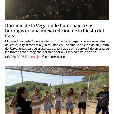
Dominio de la Vega rinde homenaje a sus
burbujas en una nueva edición de la Fiesta del
Cava
El pasado sábado 1 de agosto, Dominio de la Vega reunió a amantes
del cava, la gastronomía y la música en una nueva edición de su Fiesta
del Cava, una cita que crece cada año y que se ha convertido en una de
las noches más mágicas del calendario vitivinícola valenciano.
06/08/2026
Reportajes
Sin comentarios