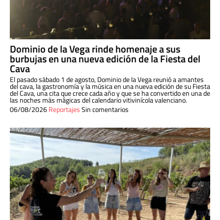
Dominio de la Vega rinde homenaje a sus
burbujas en una nueva edición de la Fiesta del
Cava
El pasado sábado 1 de agosto, Dominio de la Vega reunió a amantes
del cava, la gastronomía y la música en una nueva edición de su Fiesta
del Cava, una cita que crece cada año y que se ha convertido en una de
las noches más mágicas del calendario vitivinícola valenciano.
06/08/2026
Reportajes
Sin comentarios