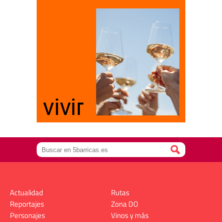
Actualidad
Rutas
Reportajes
Zona DO
Personajes
Vinos y más