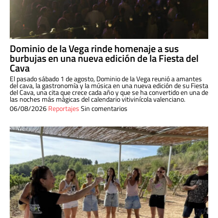
Dominio de la Vega rinde homenaje a sus
burbujas en una nueva edición de la Fiesta del
Cava
El pasado sábado 1 de agosto, Dominio de la Vega reunió a amantes
del cava, la gastronomía y la música en una nueva edición de su Fiesta
del Cava, una cita que crece cada año y que se ha convertido en una de
las noches más mágicas del calendario vitivinícola valenciano.
06/08/2026
Reportajes
Sin comentarios