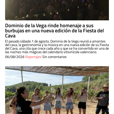
Dominio de la Vega rinde homenaje a sus
burbujas en una nueva edición de la Fiesta del
Cava
El pasado sábado 1 de agosto, Dominio de la Vega reunió a amantes
del cava, la gastronomía y la música en una nueva edición de su Fiesta
del Cava, una cita que crece cada año y que se ha convertido en una de
las noches más mágicas del calendario vitivinícola valenciano.
06/08/2026
Reportajes
Sin comentarios