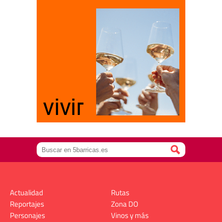
Actualidad
Rutas
Reportajes
Zona DO
Personajes
Vinos y más