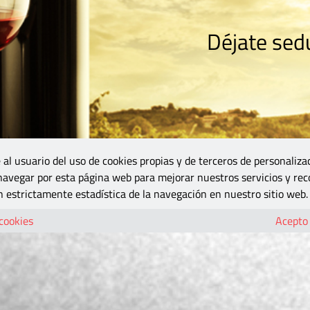
Déjate sedu
RISMO
ZONA DO
VINOS Y MÁS
GASTRONOMÍA
BLOGS
5B
 al usuario del uso de cookies propias y de terceros de personaliza
 navegar por esta página web para mejorar nuestros servicios y rec
 estrictamente estadística de la navegación en nuestro sitio web.
 cookies
Acepto