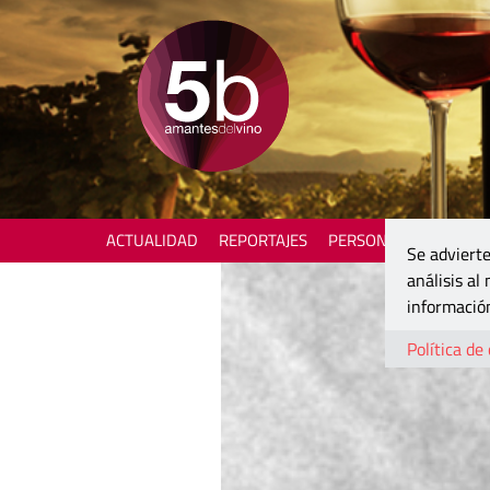
ACTUALIDAD
REPORTAJES
PERSONAJES
ENOTU
Se advierte
análisis al
información
Política de