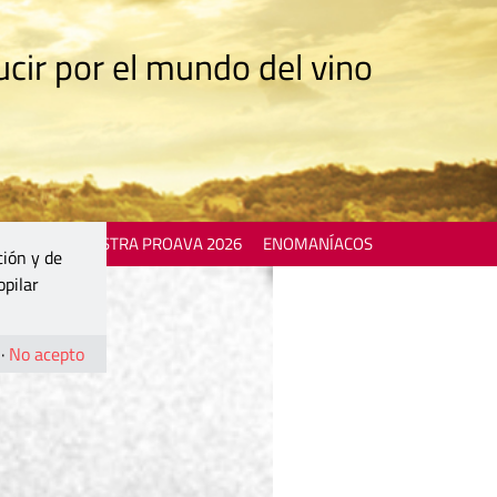
cir por el mundo del vino
 EVENTS
MOSTRA PROAVA 2026
ENOMANÍACOS
ción y de
opilar
·
No acepto