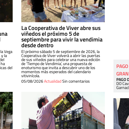
La Cooperativa de Viver abre sus
una
viñedos el próximo 5 de
l
septiembre para vivir la vendimia
desde dentro
 la Vega
El próximo sábado 5 de septiembre de 2026, la
 y la
Cooperativa de Viver volverá a abrir las puertas
del
de sus viñedos para celebrar una nueva edición
 ha
de ‘Tiempo de Vendimia’, una propuesta de
PAGO
cas del
enoturismo que invita a descubrir uno de los
momentos más esperados del calendario
GRAN
vitivinícola.
PAGO 
05/08/2026
Actualidad
Sin comentarios
DO Cav
Garnac