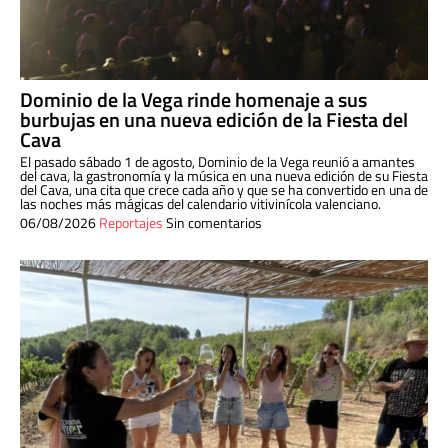
Dominio de la Vega rinde homenaje a sus
burbujas en una nueva edición de la Fiesta del
Cava
El pasado sábado 1 de agosto, Dominio de la Vega reunió a amantes
del cava, la gastronomía y la música en una nueva edición de su Fiesta
del Cava, una cita que crece cada año y que se ha convertido en una de
las noches más mágicas del calendario vitivinícola valenciano.
06/08/2026
Reportajes
Sin comentarios