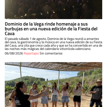
Dominio de la Vega rinde homenaje a sus
burbujas en una nueva edición de la Fiesta del
Cava
El pasado sábado 1 de agosto, Dominio de la Vega reunió a amantes
del cava, la gastronomía y la música en una nueva edición de su Fiesta
del Cava, una cita que crece cada año y que se ha convertido en una de
las noches más mágicas del calendario vitivinícola valenciano.
06/08/2026
Reportajes
Sin comentarios