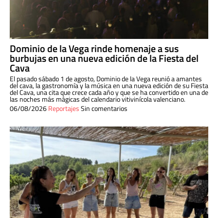
Dominio de la Vega rinde homenaje a sus
burbujas en una nueva edición de la Fiesta del
Cava
El pasado sábado 1 de agosto, Dominio de la Vega reunió a amantes
del cava, la gastronomía y la música en una nueva edición de su Fiesta
del Cava, una cita que crece cada año y que se ha convertido en una de
las noches más mágicas del calendario vitivinícola valenciano.
06/08/2026
Reportajes
Sin comentarios