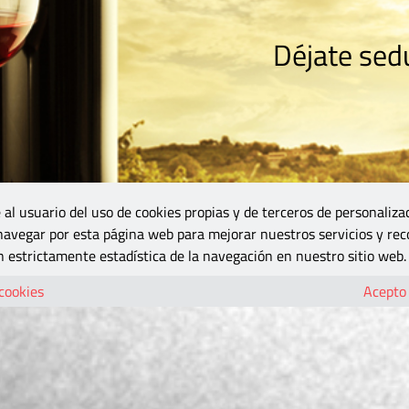
Déjate sedu
RISMO
ZONA DO
VINOS Y MÁS
GASTRONOMÍA
BLOGS
5B
 al usuario del uso de cookies propias y de terceros de personaliza
 navegar por esta página web para mejorar nuestros servicios y rec
 estrictamente estadística de la navegación en nuestro sitio web.
 cookies
Acepto