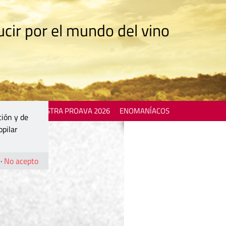
cir por el mundo del vino
 EVENTS
MOSTRA PROAVA 2026
ENOMANÍACOS
ción y de
opilar
·
No acepto