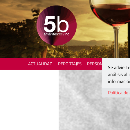
ACTUALIDAD
REPORTAJES
PERSONAJES
ENOTU
Se advierte
análisis al
información
Política de