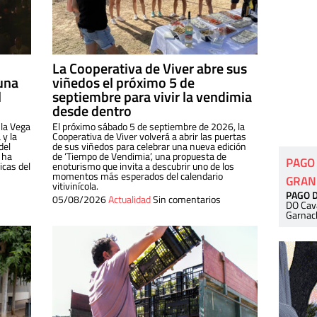
La Cooperativa de Viver abre sus
una
viñedos el próximo 5 de
l
septiembre para vivir la vendimia
desde dentro
 la Vega
El próximo sábado 5 de septiembre de 2026, la
 y la
Cooperativa de Viver volverá a abrir las puertas
del
de sus viñedos para celebrar una nueva edición
 ha
de ‘Tiempo de Vendimia’, una propuesta de
PAGO
cas del
enoturismo que invita a descubrir uno de los
momentos más esperados del calendario
GRAN
vitivinícola.
PAGO 
05/08/2026
Actualidad
Sin comentarios
DO Cav
Garnac