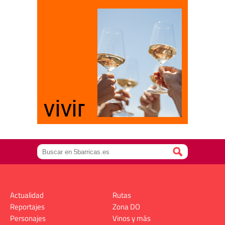
Actualidad
Rutas
Reportajes
Zona DO
Personajes
Vinos y más