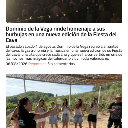
Dominio de la Vega rinde homenaje a sus
burbujas en una nueva edición de la Fiesta del
Cava
El pasado sábado 1 de agosto, Dominio de la Vega reunió a amantes
del cava, la gastronomía y la música en una nueva edición de su Fiesta
del Cava, una cita que crece cada año y que se ha convertido en una de
las noches más mágicas del calendario vitivinícola valenciano.
06/08/2026
Reportajes
Sin comentarios