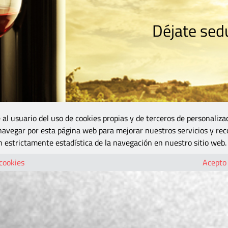
Déjate sedu
RISMO
ZONA DO
VINOS Y MÁS
GASTRONOMÍA
BLOGS
5B
 al usuario del uso de cookies propias y de terceros de personaliza
 navegar por esta página web para mejorar nuestros servicios y rec
 estrictamente estadística de la navegación en nuestro sitio web.
 cookies
Acepto