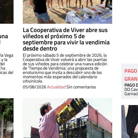
La Cooperativa de Viver abre sus
una
viñedos el próximo 5 de
l
septiembre para vivir la vendimia
desde dentro
 la Vega
El próximo sábado 5 de septiembre de 2026, la
 y la
Cooperativa de Viver volverá a abrir las puertas
del
de sus viñedos para celebrar una nueva edición
 ha
de ‘Tiempo de Vendimia’, una propuesta de
PAGO
cas del
enoturismo que invita a descubrir uno de los
momentos más esperados del calendario
GRAN
vitivinícola.
PAGO 
05/08/2026
Actualidad
Sin comentarios
DO Cav
Garnac