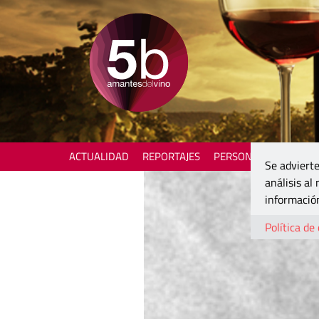
ACTUALIDAD
REPORTAJES
PERSONAJES
ENOTU
Se advierte
análisis al
información
Política de