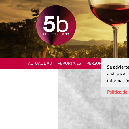
ACTUALIDAD
REPORTAJES
PERSONAJES
ENOTU
Se advierte
análisis al
información
Política de