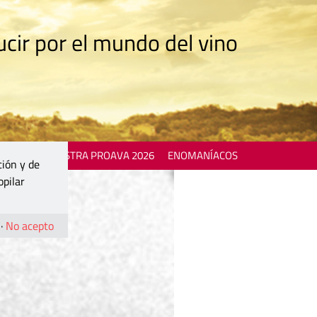
cir por el mundo del vino
 EVENTS
MOSTRA PROAVA 2026
ENOMANÍACOS
ción y de
opilar
·
No acepto