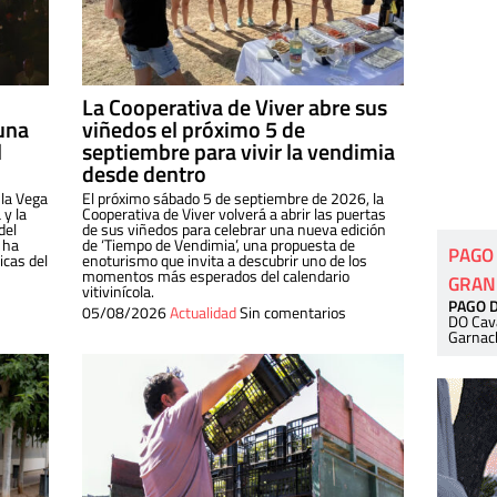
La Cooperativa de Viver abre sus
una
viñedos el próximo 5 de
l
septiembre para vivir la vendimia
desde dentro
 la Vega
El próximo sábado 5 de septiembre de 2026, la
 y la
Cooperativa de Viver volverá a abrir las puertas
del
de sus viñedos para celebrar una nueva edición
 ha
de ‘Tiempo de Vendimia’, una propuesta de
PAGO
cas del
enoturismo que invita a descubrir uno de los
momentos más esperados del calendario
GRAN
vitivinícola.
PAGO 
05/08/2026
Actualidad
Sin comentarios
DO Cav
Garnac