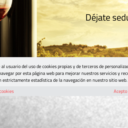
Déjate sedu
RISMO
ZONA DO
VINOS Y MÁS
GASTRONOMÍA
BLOGS
5B
 al usuario del uso de cookies propias y de terceros de personaliza
 navegar por esta página web para mejorar nuestros servicios y rec
 estrictamente estadística de la navegación en nuestro sitio web.
 cookies
Acepto