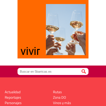
Actualidad
Rutas
Reportajes
Zona DO
Personajes
Vinos y más