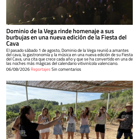
Dominio de la Vega rinde homenaje a sus
burbujas en una nueva edición de la Fiesta del
Cava
El pasado sábado 1 de agosto, Dominio de la Vega reunió a amantes
del cava, la gastronomía y la música en una nueva edición de su Fiesta
del Cava, una cita que crece cada año y que se ha convertido en una de
las noches más mágicas del calendario vitivinícola valenciano.
06/08/2026
Reportajes
Sin comentarios