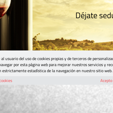
Déjate sedu
RISMO
ZONA DO
VINOS Y MÁS
GASTRONOMÍA
BLOGS
5B
 al usuario del uso de cookies propias y de terceros de personaliza
 navegar por esta página web para mejorar nuestros servicios y rec
 estrictamente estadística de la navegación en nuestro sitio web.
 cookies
Acepto