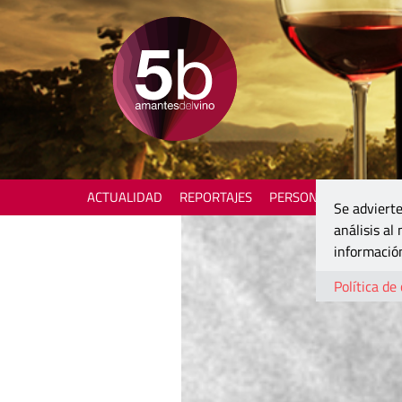
ACTUALIDAD
REPORTAJES
PERSONAJES
ENOTU
Se advierte
análisis al
información
Política de