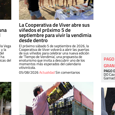
La Cooperativa de Viver abre sus
una
viñedos el próximo 5 de
l
septiembre para vivir la vendimia
desde dentro
 la Vega
El próximo sábado 5 de septiembre de 2026, la
 y la
Cooperativa de Viver volverá a abrir las puertas
del
de sus viñedos para celebrar una nueva edición
 ha
de ‘Tiempo de Vendimia’, una propuesta de
PAGO
cas del
enoturismo que invita a descubrir uno de los
momentos más esperados del calendario
GRAN
vitivinícola.
PAGO 
05/08/2026
Actualidad
Sin comentarios
DO Cav
Garnac