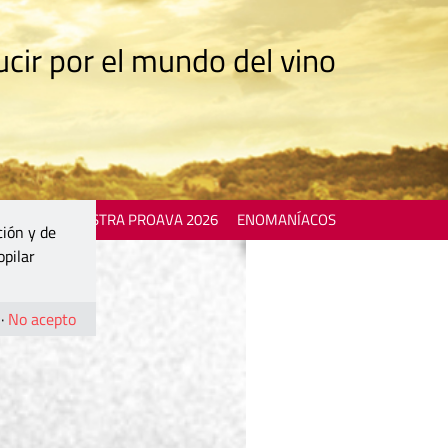
cir por el mundo del vino
 EVENTS
MOSTRA PROAVA 2026
ENOMANÍACOS
ción y de
opilar
·
No acepto