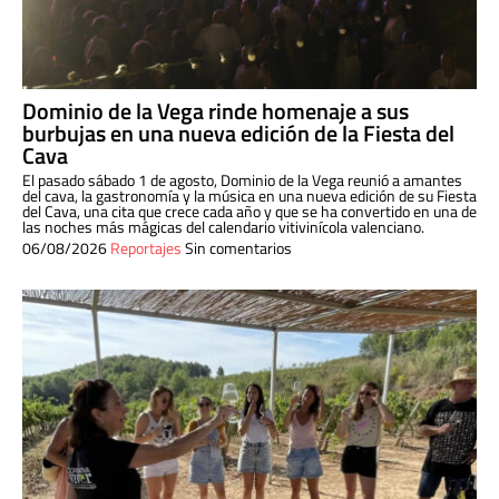
Dominio de la Vega rinde homenaje a sus
burbujas en una nueva edición de la Fiesta del
Cava
El pasado sábado 1 de agosto, Dominio de la Vega reunió a amantes
del cava, la gastronomía y la música en una nueva edición de su Fiesta
del Cava, una cita que crece cada año y que se ha convertido en una de
las noches más mágicas del calendario vitivinícola valenciano.
06/08/2026
Reportajes
Sin comentarios