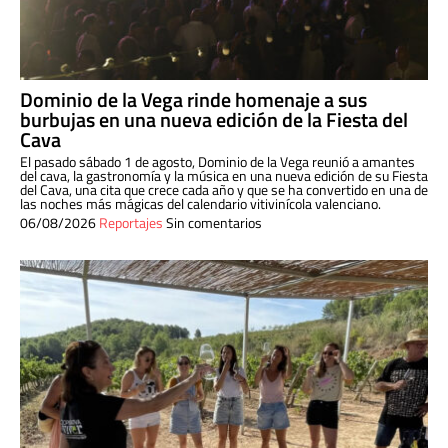
Dominio de la Vega rinde homenaje a sus
burbujas en una nueva edición de la Fiesta del
Cava
El pasado sábado 1 de agosto, Dominio de la Vega reunió a amantes
del cava, la gastronomía y la música en una nueva edición de su Fiesta
del Cava, una cita que crece cada año y que se ha convertido en una de
las noches más mágicas del calendario vitivinícola valenciano.
06/08/2026
Reportajes
Sin comentarios