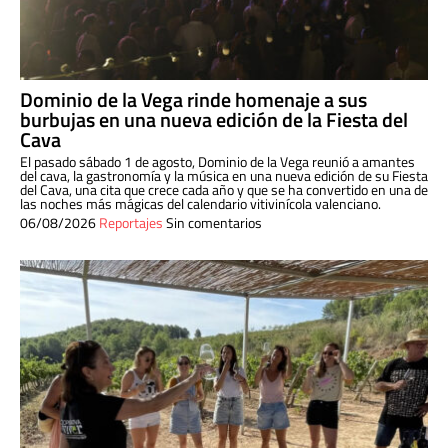
Dominio de la Vega rinde homenaje a sus
burbujas en una nueva edición de la Fiesta del
Cava
El pasado sábado 1 de agosto, Dominio de la Vega reunió a amantes
del cava, la gastronomía y la música en una nueva edición de su Fiesta
del Cava, una cita que crece cada año y que se ha convertido en una de
las noches más mágicas del calendario vitivinícola valenciano.
06/08/2026
Reportajes
Sin comentarios