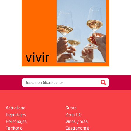
Actualidad
Rutas
Reportajes
Zona DO
Personajes
Vinos y más
Territorio
Gastronomía