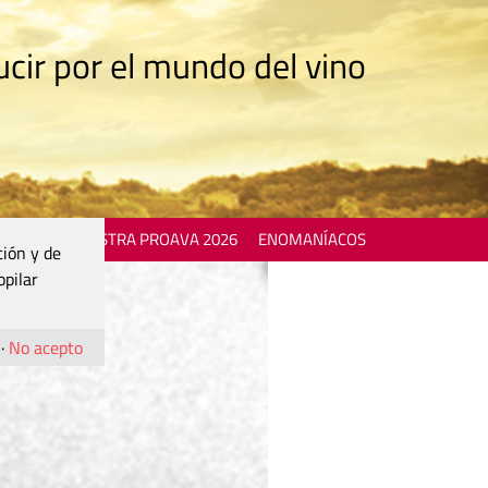
cir por el mundo del vino
 EVENTS
MOSTRA PROAVA 2026
ENOMANÍACOS
ción y de
opilar
·
No acepto