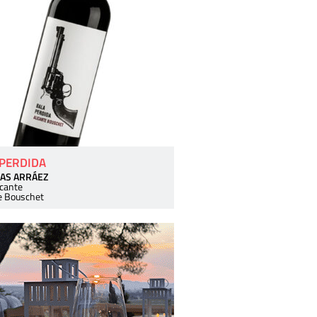
 PERDIDA
AS ARRÁEZ
icante
e Bouschet