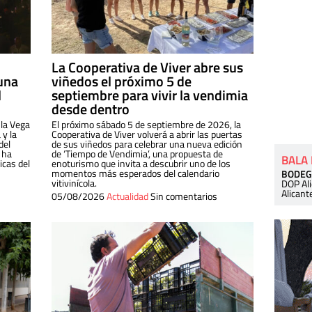
La Cooperativa de Viver abre sus
una
viñedos el próximo 5 de
l
septiembre para vivir la vendimia
desde dentro
 la Vega
El próximo sábado 5 de septiembre de 2026, la
 y la
Cooperativa de Viver volverá a abrir las puertas
del
de sus viñedos para celebrar una nueva edición
 ha
de ‘Tiempo de Vendimia’, una propuesta de
BALA
cas del
enoturismo que invita a descubrir uno de los
momentos más esperados del calendario
BODEG
vitivinícola.
DOP Al
Alicant
05/08/2026
Actualidad
Sin comentarios