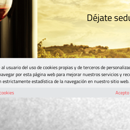
Déjate sedu
RISMO
ZONA DO
VINOS Y MÁS
GASTRONOMÍA
BLOGS
5B
 al usuario del uso de cookies propias y de terceros de personaliza
 navegar por esta página web para mejorar nuestros servicios y rec
 estrictamente estadística de la navegación en nuestro sitio web.
 cookies
Acepto