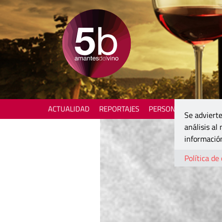
ACTUALIDAD
REPORTAJES
PERSONAJES
ENOTU
Se advierte
análisis al
información
Política de