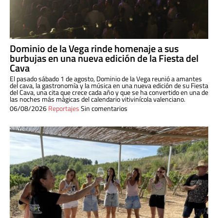
Dominio de la Vega rinde homenaje a sus
burbujas en una nueva edición de la Fiesta del
Cava
El pasado sábado 1 de agosto, Dominio de la Vega reunió a amantes
del cava, la gastronomía y la música en una nueva edición de su Fiesta
del Cava, una cita que crece cada año y que se ha convertido en una de
las noches más mágicas del calendario vitivinícola valenciano.
06/08/2026
Reportajes
Sin comentarios