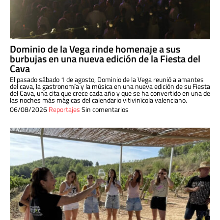
Dominio de la Vega rinde homenaje a sus
burbujas en una nueva edición de la Fiesta del
Cava
El pasado sábado 1 de agosto, Dominio de la Vega reunió a amantes
del cava, la gastronomía y la música en una nueva edición de su Fiesta
del Cava, una cita que crece cada año y que se ha convertido en una de
las noches más mágicas del calendario vitivinícola valenciano.
06/08/2026
Reportajes
Sin comentarios