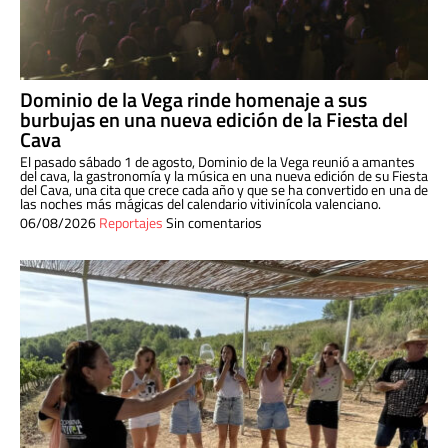
Dominio de la Vega rinde homenaje a sus
burbujas en una nueva edición de la Fiesta del
Cava
El pasado sábado 1 de agosto, Dominio de la Vega reunió a amantes
del cava, la gastronomía y la música en una nueva edición de su Fiesta
del Cava, una cita que crece cada año y que se ha convertido en una de
las noches más mágicas del calendario vitivinícola valenciano.
06/08/2026
Reportajes
Sin comentarios