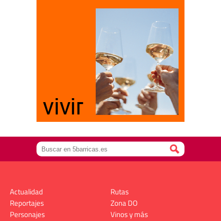
Actualidad
Rutas
Reportajes
Zona DO
Personajes
Vinos y más