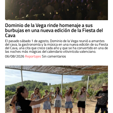
Dominio de la Vega rinde homenaje a sus
burbujas en una nueva edición de la Fiesta del
Cava
El pasado sábado 1 de agosto, Dominio de la Vega reunió a amantes
del cava, la gastronomía y la música en una nueva edición de su Fiesta
del Cava, una cita que crece cada año y que se ha convertido en una de
las noches más mágicas del calendario vitivinícola valenciano.
06/08/2026
Reportajes
Sin comentarios