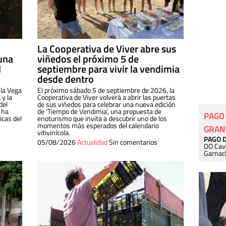
La Cooperativa de Viver abre sus
una
viñedos el próximo 5 de
l
septiembre para vivir la vendimia
desde dentro
 la Vega
El próximo sábado 5 de septiembre de 2026, la
 y la
Cooperativa de Viver volverá a abrir las puertas
del
de sus viñedos para celebrar una nueva edición
 ha
de ‘Tiempo de Vendimia’, una propuesta de
PAGO
cas del
enoturismo que invita a descubrir uno de los
momentos más esperados del calendario
GRAN
vitivinícola.
PAGO 
05/08/2026
Actualidad
Sin comentarios
DO Cav
Garnac