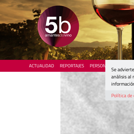
ACTUALIDAD
REPORTAJES
PERSONAJES
ENOTU
Se advierte
análisis al
información
Política de