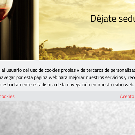
Déjate sedu
RISMO
ZONA DO
VINOS Y MÁS
GASTRONOMÍA
BLOGS
5B
 al usuario del uso de cookies propias y de terceros de personaliza
 navegar por esta página web para mejorar nuestros servicios y rec
 estrictamente estadística de la navegación en nuestro sitio web.
 cookies
Acepto