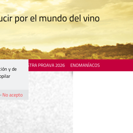
cir por el mundo del vino
 EVENTS
MOSTRA PROAVA 2026
ENOMANÍACOS
ción y de
opilar
·
No acepto