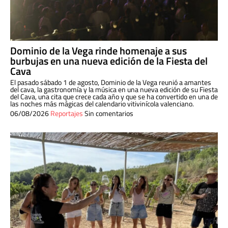
Dominio de la Vega rinde homenaje a sus
burbujas en una nueva edición de la Fiesta del
Cava
El pasado sábado 1 de agosto, Dominio de la Vega reunió a amantes
del cava, la gastronomía y la música en una nueva edición de su Fiesta
del Cava, una cita que crece cada año y que se ha convertido en una de
las noches más mágicas del calendario vitivinícola valenciano.
06/08/2026
Reportajes
Sin comentarios